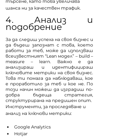
търсене, като това увеличава 
шанса ни за качествен трафик.
4. Анализ и 
подобрение
За да следиш успеха на своя бизнес и 
да бъдеш запознат с това, което 
работи за теб, може да използваш 
всеизвестният “Lean модел” – build – 
measure – learn. Важно е да 
анализираш и идентифицираш 
ключовите метрики на своя бизнес. 
Това ти помага да наблюдаваш, кое 
е проработило за теб и кое не. По 
този начин можеш да изградиш по-
добра бъдеща стратегия, 
структурирана на предишен опит. 
Инструменти, за проследяване и 
анализ на ключови метрики: 
Google Analytics
Hotjar