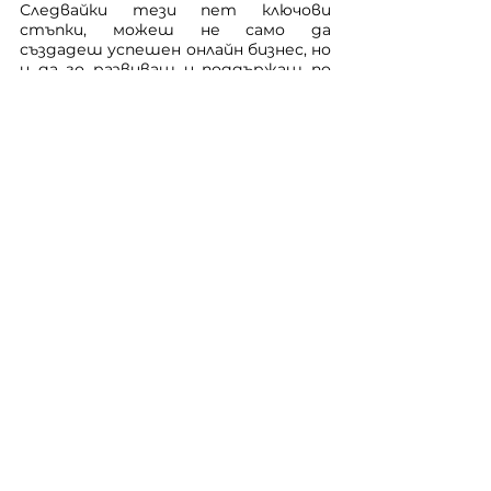
Следвайки тези пет ключови 
стъпки, можеш не само да 
създадеш успешен онлайн бизнес, но 
и да го развиваш и поддържаш по 
най-добрия начин. Съветваме те да 
добавиш към тях стратегическо 
мислене, малко креативност и 
постоянен стремеж към 
усъвършенстване. Така ще 
постигнеш не само видимост, но и 
по-големи успехи в дигиталната 
среда, където иновациите и 
качеството играят ключова роля в 
изграждането на траен и 
впечатляващ онлайн бизнес.