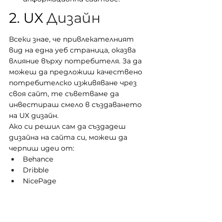
2. UX 
Дизайн 
Всеки знае, че привлекателният 
вид на една уеб страница, оказва 
влияние върху потребителя. За да 
можеш да предложиш качествено 
потребителско изживяване чрез 
своя сайт, те съветваме да 
инвестираш смело в създаването 
на UX дизайн. 
Ако си решил сам да създадеш 
дизайна на сайта си, можеш да 
черпиш идеи от:
Behance
Dribble
NicePage