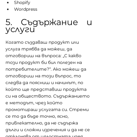
Shopify
Wordpress
5. Съдържание и 
услуги
Когато създаваш продукт или 
услуга трябва да можеш, да 
отговориш на въпроса: „С какво 
този продукт би бил полезен на 
потребителите?“. Ако можеш да 
отговориш на този въпрос, то 
следва да поясниш и начинът, по 
който ще представиш продукта 
си на обществото. Съдържанието 
е методът, чрез който 
промотираш услугата си. Стреми 
се то да бъде точно, ясно, 
привлекателно, да не съдържа 
дълги и сложни изречения и да не се 
отклонява от цялостната идея. 