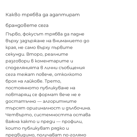
Какво трябва да адаптират 
брандовете сега
Първо, фокусът трябва да падне 
върху задържане на вниманието до 
края, не само върху първите 
секунди. Второ, реалните 
разговори в коментарите и 
споделянията в лични съобщения 
сега тежат повече, отколкото 
броя на лайкове. Трето, 
постоянното публикуване на 
повтарящ се формат вече не е 
достатъчно — алгоритмите 
търсят оригиналност и дълбочина. 
Четвърто, системността остава 
важна както и преди — профили, 
които публикуват рядко и 
предвидимо, получават по-голямо 