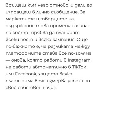
връщаш към него отново, и дали го 
изпращаш в лично съобщение. За 
маркетите и творците на 
съдържание това променя начина, 
по който трябва да планират 
всеки пост и всяка кампания. Още 
по-важното е, че разликата между 
платформите става все по-голяма 
— онова, която работи в Instagram, 
не работи автоматично в TikTok 
или Facebook, защото всяка 
платформа вече измерва успеха по 
свой собствен начин.