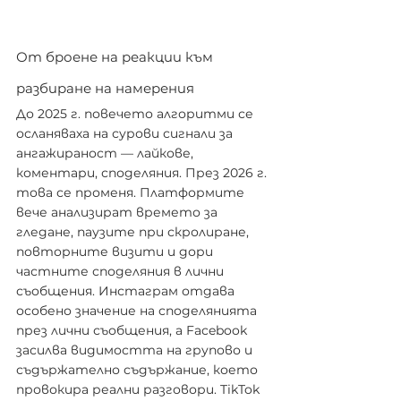
От броене на реакции към 
разбиране на намерения
До 2025 г. повечето алгоритми се 
осланяваха на сурови сигнали за 
ангажираност — лайкове, 
коментари, споделяния. През 2026 г. 
това се променя. Платформите 
вече анализират времето за 
гледане, паузите при скролиране, 
повторните визити и дори 
частните споделяния в лични 
съобщения. Инстаграм отдава 
особено значение на споделянията 
през лични съобщения, а Facebook 
засилва видимостта на групово и 
съдържателно съдържание, което 
провокира реални разговори. TikTok 