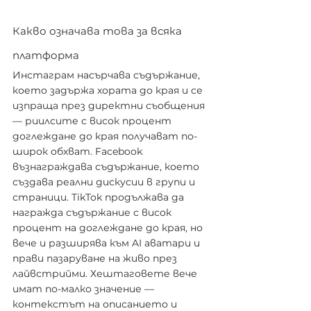
Какво означава това за всяка 
платформа
Инстаграм насърчава съдържание, 
което задържа хората до края и се 
изпраща през директни съобщения 
— риилсите с висок процент 
доглеждане до края получават по-
широк обхват. Facebook 
възнаграждава съдържание, което 
създава реални дискусии в групи и 
страници. TikTok продължава да 
награжда съдържание с висок 
процент на доглеждане до края, но 
вече и разширява към AI аватари и 
прави пазаруване на живо през 
лайвстрийми. Хештаговете вече 
имат по-малко значение — 
контекстът на описанието и 