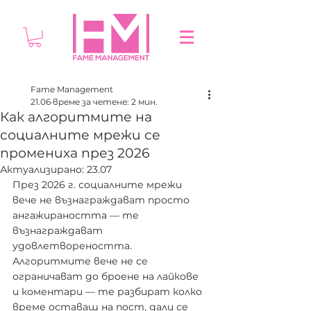
Fame Management
21.06
време за четене: 2 мин.
Как алгоритмите на
социалните мрежи се
промениха през 2026
Актуализирано:
23.07
През 2026 г. социалните мрежи 
вече не възнаграждават просто 
ангажираността — те 
възнаграждават 
удовлетвореността. 
Алгоритмите вече не се 
ограничават до броене на лайкове 
и коментари — те разбират колко 
време оставаш на пост, дали се 