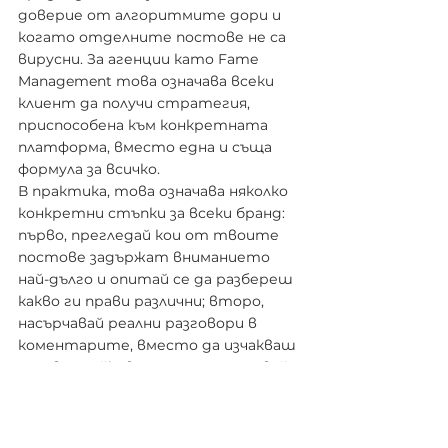
доверие от алгоритмите дори и 
когато отделните постове не са 
вирусни. За агенции като Fame 
Management това означава всеки 
клиент да получи стратегия, 
приспособена към конкретната 
платформа, вместо една и съща 
формула за всичко.
В практика, това означава няколко 
конкретни стъпки за всеки бранд: 
първо, прегледай кои от твоите 
постове задържат вниманието 
най-дълго и опитай се да разбереш 
какво ги прави различни; второ, 
насърчавай реални разговори в 
коментарите, вместо да изчакваш 
пасивни лайкове; трето, тествай 
нови формати рано — 
платформите често награждават 
ранните последователи на нов 