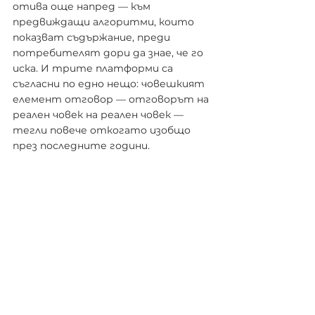
отива още напред — към 
предвиждащи алгоритми, които 
показват съдържание, преди 
потребителят дори да знае, че го 
иска. И трите платформи са 
съгласни по едно нещо: човешкият 
елемент отговор — отговорът на 
реален човек на реален човек — 
тегли повече откогато изобщо 
през последните години.