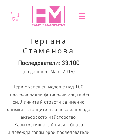
Гергана
Стаменова
Последователи: 33,100
(по данни от Март 2019)
Гери е успешен модел с над 100
професионални фотосесии зад гърба
си. Личните й страсти са именно
снимките, танците и за лека изненада
актьорското майсторство.
Харизматичната й визия бързо
й довежда голям брой последователи