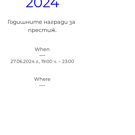
2024
Годишните награди за 
престиж.
When
27.06.2024 г., 19:00 ч. – 23:00
Where
Ресторант Zingara
, 
кв. Кръстова вада, ул. „Доктор 
Борис Вълчев“ 40, 1407 София, 
България