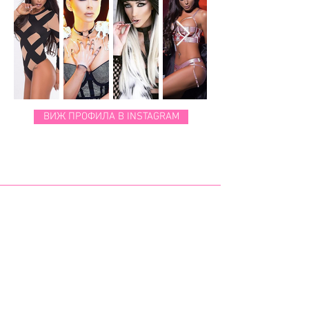
ВИЖ ПРОФИЛА В INSTAGRAM
Awarded "Best Influencer Agency" at Influencer of the Year Awards 2019
Awarded "Best Influencer Agency" at Celebrity of the Year 2020
Awarded "Best Model Agency" at Prestige Awards 2021
Awarded "Best Influencer Agency" at Business & Fashion Awards 2021
Awarded "Best Luxury Influencer Agency" at Luxury Lifestyle Awards 2022
Awarded "Best Marketing Agency" at Art, Business & Lifestyle Awards 2022
Awarded "Best Marketing Agency" at VIP Awards 2022